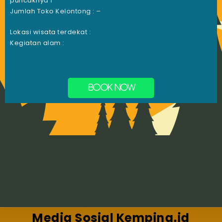
puncaknya 1
Jumlah Toko Kelontong : –
Lokasi wisata terdekat :
Kegiatan alam :
BOOK NOW
Media Sosial Kemping.id