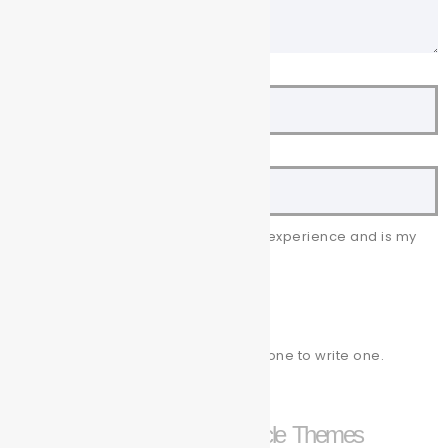
Your name
Your email
This review is based on my own experience and is my
genuine opinion.
Submit Review
There are no reviews yet. Be the first one to write one.
Spiracle Themes
2026
| Theme by