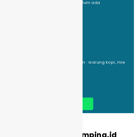
Kapasitas Tempat Car Camping: belum ada
Peralatan Masak : ada
Peralatan Lainnya : ada
Fasilitas yg Disediakan :
Jumlah Toilet : 5
Jumlah Musholla : 1
Jumlah Tempat Cuci Piring : 3
Jumlah Sumber Listrik : 2200 watt
Jumlah Kafe/Warung/Tempat Makan : warung kopi, mie
ada
Jumlah Toko Kelontong : tidak ada
BOOK NOW
Media Sosial Kemping.id