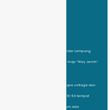
Matras : Rp.20.000
Peralatan Masak : ada
WAY JERNIH
LOKASI
Alamat : Ds. Sinar Sari, Batu Putu, Bandar Lampung,
Lampung
Akses menuju lokasi : ada di google map “Way Jernih”
TEMPAT DAN FASILITAS
Jenis Kemping yg Disediakan : ada type cottage dan
tenda
Kapasitas Tempat Kemping Tenda : 10-50 tempat
Kapasitas Tempat Glamping : 4
Kapasitas Tempat Campervan : belum ada