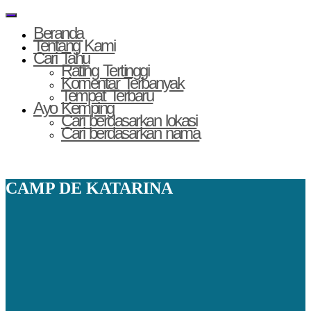
Skip to content
MENU
Toggle navigatio
Beranda
Tentang Kami
Cari Tahu
Rating Tertinggi
Komentar Terbanyak
Tempat Terbaru
Ayo Kemping
Cari berdasarkan lokasi
Cari berdasarkan nama
CAMP DE KATARINA