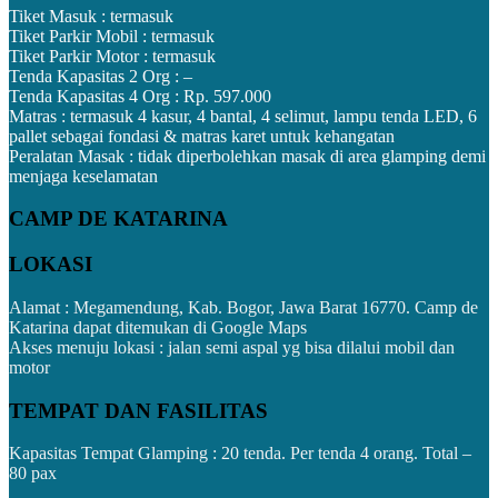
Tiket Masuk : termasuk
Tiket Parkir Mobil : termasuk
Tiket Parkir Motor : termasuk
Tenda Kapasitas 2 Org : –
Tenda Kapasitas 4 Org : Rp. 597.000
Matras : termasuk 4 kasur, 4 bantal, 4 selimut, lampu tenda LED, 6
pallet sebagai fondasi & matras karet untuk kehangatan
Peralatan Masak : tidak diperbolehkan masak di area glamping demi
menjaga keselamatan
CAMP DE KATARINA
LOKASI
Alamat : Megamendung, Kab. Bogor, Jawa Barat 16770. Camp de
Katarina dapat ditemukan di Google Maps
Akses menuju lokasi : jalan semi aspal yg bisa dilalui mobil dan
motor
TEMPAT DAN FASILITAS
Kapasitas Tempat Glamping : 20 tenda. Per tenda 4 orang. Total –
80 pax