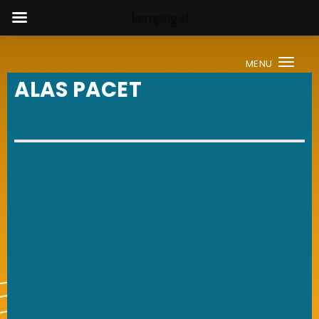
kemping.id
MENU
Togg
ALAS PACET