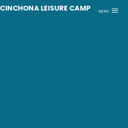
Skip to content
CINCHONA LEISURE CAMP
MENU
Togg
navi