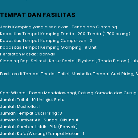
TEMPAT DAN FASILITAS
Jenis Kemping yang disediakan :
Tenda dan Glamping
Kapasitas Tempat Kemping Tenda : 200
Tenda (1.700 orang)
Kapasitas Tempat Kemping Campervan : 0
Kapasitas Tempat Kemping Glamping : 9 Unit
Peralatan Masak : banyak
Sleeping Bag, Selimut, Kasur Bantal, Plysheet, Tenda Pleton (Hu
Fasilitas di Tempat Tenda :
Toilet, Musholla, Tempat Cuci Piring
Spot Wisata : Danau Mandalawangi, Patung Komodo dan Curu
Jumlah Toilet : 10 Unit @4 Pintu
Jumlah Musholla : 1
Jumlah Tempat Cuci Piring :8
Jumlah Sumber Air : Sungai Cikundul
Jumlah Sumber Listrik : PLN (Banyak)
Jumlah Kafe/Warung/Tempat Makan : 1