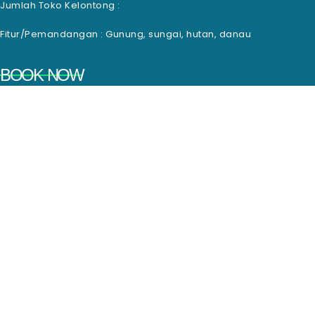
Jumlah Toko Kelontong :
Fitur/Pemandangan : Gunung, sungai, hutan, danau
BOOK NOW