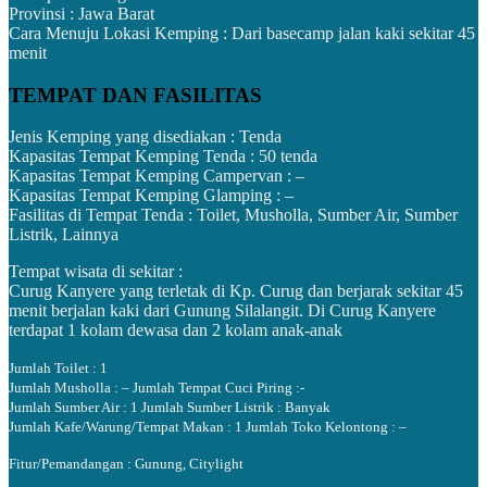
Provinsi : Jawa Barat
Cara Menuju Lokasi Kemping : D
ari basecamp jalan kaki sekitar 45
menit
TEMPAT DAN FASILITAS
Jenis Kemping yang disediakan :
Tenda
Kapasitas Tempat Kemping Tenda :
50 tenda
Kapasitas Tempat Kemping Campervan : –
Kapasitas Tempat Kemping Glamping :
–
Fasilitas di Tempat Tenda :
Toilet, Musholla, Sumber Air, Sumber
Listrik, Lainnya
Tempat wisata di sekitar :
Curug Kanyere yang terletak di Kp. Curug dan berjarak sekitar 45
menit berjalan kaki dari Gunung Silalangit. Di Curug Kanyere
terdapat 1 kolam dewasa dan 2 kolam anak-anak
Jumlah Toilet : 1
Jumlah Musholla : –
Jumlah Tempat Cuci Piring :-
Jumlah Sumber Air : 1
Jumlah Sumber Listrik : Banyak
Jumlah Kafe/Warung/Tempat Makan : 1
Jumlah Toko Kelontong : –
Fitur/Pemandangan : Gunung, Citylight