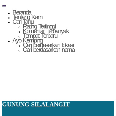
Skip to content
MENU
Beranda
Tentang Kami
Cari Tahu
Rating Tertinggi
Komentar Terbanyak
Tempat Terbaru
Ayo Kemping
Cari berdasarkan lokasi
Cari berdasarkan nama
GUNUNG SILALANGIT